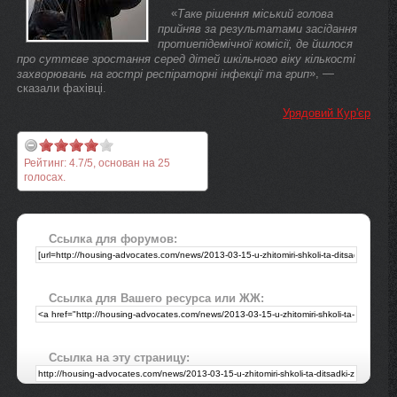
«
Таке рішення міський голова
прийняв за результатами засідання
протиепідемічної комісії, де йшлося
про суттєве зростання серед дітей шкільного віку кількості
», —
захворювань на гострі респіраторні інфекції та грип
сказали фахівці.
Урядовий Кур'єр
Рейтинг:
4.7
/
5
, основан на
25
голосах.
Ссылка для форумов:
Ссылка для Вашего ресурса или ЖЖ:
Ссылка на эту страницу: