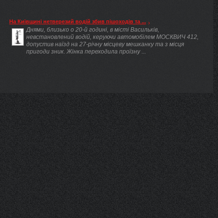
На Київщині нетверезий водій збив пішоходів та ...
Днями, близько о 20-й годині, в місті Васильків,
невстановлений водій, керуючи автомобілем МОСКВИЧ 412,
допустив наїзд на 27-річну місцеву мешканку та з місця
пригоди зник. Жінка переходила проїзну ...