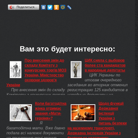
Поделиться…
Вам это будет интересно:
Про внесення змін до
ЦИК сняла с выборов
складу Комітету з
более ста кандидатов
конкурсних торгів МОЗ
в народные депутаты
ЦИК Украины по
України, Міністерство
итогам очередного
охорони здоров'я
заседания во вторник отменил
України
Про внесення змін до складу
регистрацию 125 кандидатов в
Комітету з конкурсних торгів
народные депутаты на
МОЗ України Відповідно до
намеченных на 26 октября
Коли багатодітна
Щодо функції
статті 11 Закону України "Про
выборах Верховного Совета.
жінка отримає
Державної
здійснення державних
звання «Мати-
інспекції
закупівель"( 2289-17 ), у зв'язку
героїня»?
України з
з кадровими змінами у
Я
питань безпеки
Міністерстві охорони здоров'я
багатодітна мати. Вже давно
на наземному транспорті,
України та з метою
подала всі належні документи
Державна інспекція України з
забезпечення діяльності
на присвоєння мені звання