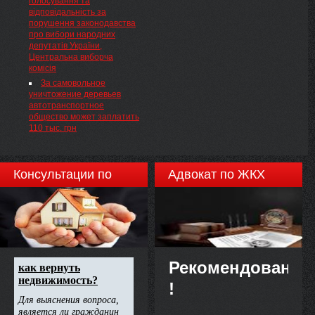
голосування та
хозяйственной деятельности"
відповідальність за
( 877-16 ), и юридических лиц,
порушення законодавства
применяющих упрощенную
про вибори народних
систему налогообложения,
депутатів України,
учета и отчетности, которая
Центральна виборча
предусматривает включение
комісія
налога на добавленную
За самовольное
стоимость в состав единого
уничтожение деревьев
налога, деятельность
автотранспортное
которых не отнесена к
общество может заплатить
высокой степени риска в
110 тыс. грн
соответствии с Законом
Украины "Об основных
принципах государственного
надзора (контроля) в сфере
Консультации по
Адвокат по ЖКХ
хозяйственной
деятельности".
недвижимости
Рекомендовано
!