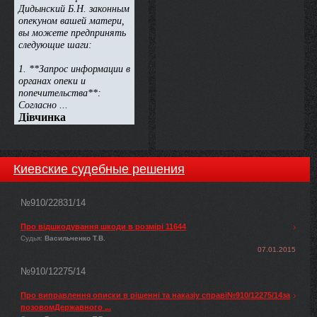
Киевские судебные решения
№910/22831/14
Про відшкодування шкоди в розмірі 11644
Судья:
Васильченко Т.В.
07.01.2015
№910/12275/14
Про виправлення описки в рішенні та наказіу справі№910/12275/14за
позовомДержавного ...