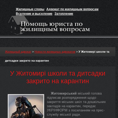
Жилищные споры
Адвокат по жилищным вопросам
Вселение и выселение
Затопление
Признание прав на жильё
Вакансии юриста
Жилищный адвокат
>
Новости жилищных адвокатов
>
У Житомирі школи та
дитсадки закрито на карантин
У Житомирі школи та дитсадки
закрито на карантин
Житомирський
міський голова
підписав розпорядження щодо
закриття міських шкіл та дошкільних
закладів на карантин, передає
УКРІНФОРМ з посиланням на прес-
службу міської ради.