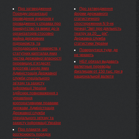
безпеки на наземному
Комітету з конкурсних торгів
Мати-героїня. Та час минає, а
транспорті
НАКАЗУЮ:
Про затвердження
Про затвердження
відповіді я так і не
(Извлечение) <...> Согласно
Порядку організації
форми державного
отримала.Тому хочу
статье( 4448-17 ) 2( 4448-17 )
проведення аукціонів у
статистичного
дізнатися: чи слід мені
Закона Украины( 4448-17 ) "Об
провадженні у справах про
спостереження N 9-нк
розраховувати ...
особенностях осуществления
банкрутство та вимог до їх
(річна) "Звіт про діяльність
государственного надзора
організаторів стосовно
театру за 20__ рік",
(контроля) в сфере
майна державних
Державна служба
хозяйственной деятельности
підприємств, та
статистики України
в отношении физических лиц
господарських товариств, у
— предпринимателей и
Повернутися туди, де
статутних капіталах яких
юридических лиц,
не чекають
частка державної власності
применяющих упрощенную
НБУ обязал выдавать
перевищує п’ятдесят
систему налогообложения,
валютные переводы
відсотків і щодо яких
учета и отчетности"
физлицам от 150 тыс. грн в
Адміністрація Державної
действие данного Закона
национальной валюте
служби спеціального
распространяется на
зв’язку та захисту
физических лиц —
інформації України
предпринимателей, не
здійснює повноваження з
зарегистрированных в
управління
качестве плательщиков
корпоративними правами
налога на добавленную
держави, Адміністрація
стоимость, деятельность
Державної служби
которых не отнесена к
спеціального зв'язку та
высокой степени риска в
захисту інформації України
соответствии с Законом
Украины ( 877-16 )"Об основных
Про плакати, що
принципах государственного
роз'яснюють порядок
надзора (контроля) в сфере