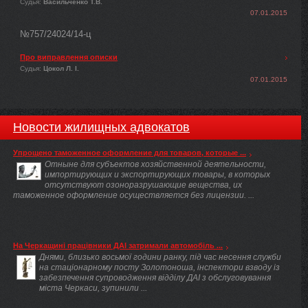
Судья:
Васильченко Т.В.
07.01.2015
№757/24024/14-ц
Про виправлення описки
Судья:
Цокол Л. І.
07.01.2015
Новости жилищных адвокатов
Упрощено таможенное оформление для товаров, которые ...
Отныне для субъектов хозяйственной деятельности,
импортирующих и экспортирующих товары, в которых
отсутствуют озоноразрушающие вещества, их
таможенное оформление осуществляется без лицензии. ...
На Черкащині працівники ДАІ затримали автомобіль ...
Днями, близько восьмої години ранку, під час несення служби
на стаціонарному посту Золотоноша, інспектори взводу із
забезпечення супроводження відділу ДАІ з обслуговування
міста Черкаси, зупинили ...