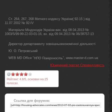
Ст. 264, 267, 268 Митного кодексу України( 92-15 ) від
11.07.2002 № 92-IV
Матеріали Міндоходів України вих. від 08.04.2013 №
1003/5/99-99-22-03-01-16, вх. від 09.04.2013 № 06/38757-13
Директор департаменту зовнішньоекономічної діяльності
Ю. О. Петровський
WEB MD Office "
", www.master-d.com.ua
НПО Поверхность
Юридичний портал Справедливість
Рейтинг:
4.8
/
5
, основан на
25
голосах.
Ссылка для форумов: