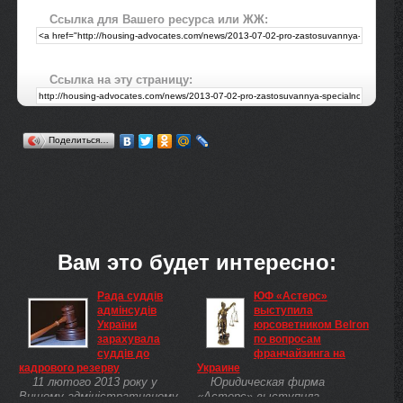
Ссылка для Вашего ресурса или ЖЖ:
Ссылка на эту страницу:
Поделиться…
Вам это будет интересно:
Рада суддів
ЮФ «Астерс»
адмінсудів
выступила
України
юрсоветником Belron
зарахувала
по вопросам
суддів до
франчайзинга на
кадрового резерву
Украине
11 лютого 2013 року у
Юридическая фирма
Вищому адміністративному
«Астерс» выступила