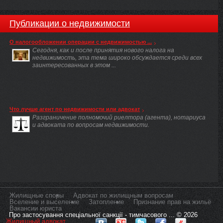
Публикации о недвижимости
О налогообложении операции с недвижимостью ...
Сегодня, как и после принятия нового налога на
недвижимость, эта тема широко обсуждается среди всех
заинтересованных в этом ...
Что лучше агент по недвижимости или адвокат
Разграничение полномочий риелтора (агента), нотариуса
и адвоката по вопросам недвижимости.
Жилищные споры
Адвокат по жилищным вопросам
Вселение и выселение
Затопление
Признание прав на жильё
Вакансии юриста
Про застосування спеціальної санкції - тимчасового ... © 2026
Жилищный адвокат