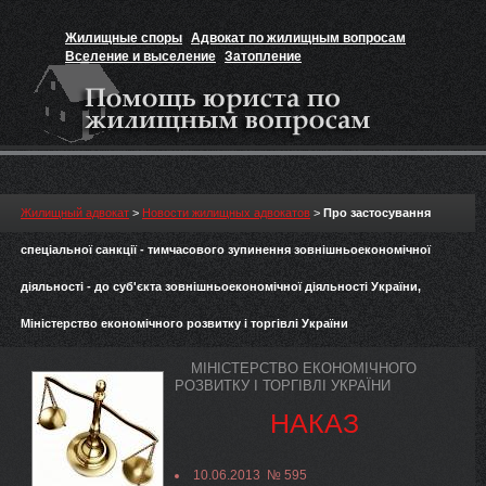
Жилищные споры
Адвокат по жилищным вопросам
Вселение и выселение
Затопление
Признание прав на жильё
Вакансии юриста
Жилищный адвокат
>
Новости жилищных адвокатов
>
Про застосування
спеціальної санкції - тимчасового зупинення зовнішньоекономічної
діяльності - до суб'єкта зовнішньоекономічної діяльності України,
Міністерство економічного розвитку і торгівлі України
МІНІСТЕРСТВО ЕКОНОМІЧНОГО
РОЗВИТКУ І ТОРГІВЛІ УКРАЇНИ
НАКАЗ
10.06.2013 № 595