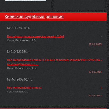
Киевские судебные решения
№910/22831/14
Про відшкодування шкоди в розмірі 11644
Судья:
Васильченко Т.В.
07.01.2015
№910/12275/14
Про виправлення описки в рішенні та наказіу справі№910/12275/14за
позовомДержавного ...
Судья:
Васильченко Т.В.
07.01.2015
№757/24024/14-ц
Про виправлення описки
Судья:
Цокол Л. І.
07.01.2015