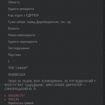
Область
Адреса резидента
Код згідно з ЄДРПОУ
Сума заборг. перед Держбюджетом, тис. од.
Валюта
Назва нерезидента
Адреса нерезидента
Тип порушення
Підстава
1
ТОВ "
"
СИНОР
ЛЬВІВСЬКА
79040, М. ЛЬВІВ, ВУЛ. КОНЮШИННА, 20; Р/Р ВІДКРИТИЙ У
ФІЛІЇ РУ ВАТ "
", МФО 333368; ДИРЕКТОР —
ОЩАДБАНК
СИНОРАЦЬКИЙ Ю. Я.
0033361757
8022,99
Українська гривня