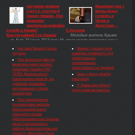
суді України відбулося
юридическим советником
частиною першою
Крымчане уже с
засідання ради суддів
Belron International Limited в
статті 2, статтею 8
весны будут
адміністративних судів, де
связи с выходом на украинский
Закону України „Про
служить в
зокрема, було розглянуто
рынок услуг по ремонту и
державну
Чечне и
питання про зарахування в
замене автомобильных стекол
контрольно-ревізійну
Дагестане, –
резерв суддів на заміщення ...
по франчайзинговому ...
службу в Україні“,
С.Аксенов
Молодые жители Крыма
Конституційний Суд України
м. Київ 23 січня 2013 року №
призывного возраста уже с
1-уп/2013 Справа № 1-5/2013
этой весны будут служить в
Частина Венеції пішла
Минюст к концу года
Конституційний Суд України у
российской армии. Об этом
під воду
намерен проверить 254
складі суддів: Головіна
сообщил самопровозглашенный
арбитражных
Анатолія Сергійовича —
глава правительства Крыма
Про внесення змін до
управляющих,
головуючого, Бауліна Юрія
Сергей Аксенов, передает
величини інвестиційної
работающих на Украине
Васильовича, Бринцева Василя
«ТВі».
складової тарифу ПАТ
Дмитровича, Вдовіченка Сергія
"ДТЕК Дніпроенерго",
Кинь у весну бомбу!
Леонідовича, Винокурова Сергія
Національна комісія, що
Насіннєву
Маркіяновича, Гультая
здійснює державне
У Львівськів області
Михайла Мирославовича,
регулювання у сфері
поїзд збив автомобіль
Запорожця Михайла
енергетики
Петровича, Кампа Володимира
Про призначення
Михайловича, Колоса Михайла
позачергових виборів
Івановича, Лилака Дмитра
Малозахаринського
Дмитровича — доповідача,
сільського голови
Маркуш Марії Андріївни,
(Малозахаринська сільська
Овчаренка В’ячеслава
рада Солонянського
Андрійовича, Пасенюка
району Дніпропетровської
Олександра Михайловича,
області), Верховна Рада