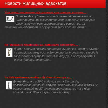
Новости жилищных адвокатов
Упрощено таможенное оформление для товаров, которые ...
Отныне для субъектов хозяйственной деятельности,
импортирующих и экспортирующих товары, в которых
отсутствуют озоноразрушающие вещества, их
таможенное оформление осуществляется без лицензии. ...
На Черкащині працівники ДАІ затримали автомобіль ...
Днями, близько восьмої години ранку, під час несення служби
на стаціонарному посту Золотоноша, інспектори взводу із
забезпечення супроводження відділу ДАІ з обслуговування
міста Черкаси, зупинили ...
На Київщині нетверезий водій збив пішоходів та ...
Днями, близько о 20-й годині, в місті Васильків,
невстановлений водій, керуючи автомобілем МОСКВИЧ 412,
допустив наїзд на 27-річну місцеву мешканку та з місця
пригоди зник. Жінка переходила проїзну ...