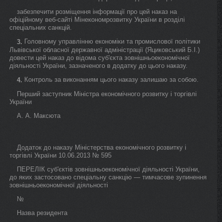
забезпечити розміщення інформації про цей наказ на
офіційному веб-сайті Мінекономрозвитку України в розділі
спеціальних санкцій.
Головному управлінню економіки та промислової політики
3.
Львівської обласної державної адміністрації (Яциковський Б.І.)
довести цей наказ до відома суб'єкта зовнішньоекономічної
діяльності України, зазначеного в додатку до цього наказу.
Контроль за виконанням цього наказу залишаю за собою.
4.
Перший заступник Міністра економічного розвитку і торгівлі
України
А. А. Максюта
Додаток до наказу Міністерства економічного розвитку і
торгівлі України 10.06.2013 № 595
ПЕРЕЛІК суб'єктів зовнішньоекономічної діяльності України,
до яких застосовано спеціальну санкцію — тимчасове зупинення
зовнішньоекономічної діяльності
№
Назва резидента