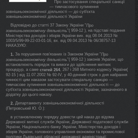
Про застосування спеціальної санкції
— тимчасового зупинення
зовнішньоекономічної діяльності — до суб'єкта
зовнішньоекономічної діяльності України
Відповідно до статті 37 Закону України "
Про
"( 959-12 ), на підставі подання
зовнішньоекономічну діяльність
Міністерства доходів і зборів України вих. від 08.04.2013 №
1003/5/99-99-22-03-01-16, вх. від 09.04.2013 № 06/38757-13
НАКАЗУЮ:
За порушення пов'язаних із Законом України "
1.
Про
"( 959-12 ) законів України, що
зовнішньоекономічну діяльність
встановлюють порядок та вимоги до здійснення митних
процедур, а саме
, 267 і 268 Митного кодексу України(
статей 264
92-15 ) від 11.07.2002 № 92-IV, у 40-денний строк з дня набрання
чинності цим наказом застосувати спеціальну санкцію —
тимчасове зупинення зовнішньоекономічної діяльності — до
суб'єкта зовнішньоекономічної діяльності України, зазначеного в
додатку до цього наказу.
Департаменту зовнішньоекономічної діяльності
2.
(Петровський Ю. О.):
в установленому порядку довести цей наказ до відома
Державної митної служби України, Державної податкової служби
України, Національного банку України, Міністерства доходів і
зборів України, головного управління економіки та промислової
політики Львівської обласної державної адміністрації;