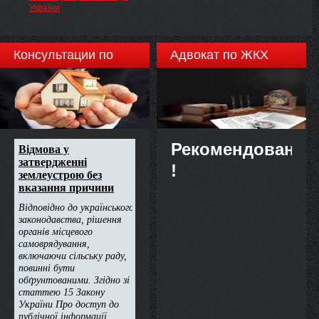
Сергейчука Олега
України
Анатолійовича, Стецюка
Петра Богдановича, Шаптали
Наталі Костянтинівни,
Шишкіна Віктора Івановича,
Консультации по
Адвокат по ЖКХ
недвижимости
Рекомендовано
!