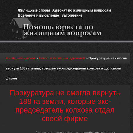
Жилищные споры
Адвокат по жилищным вопросам
Вселение и выселение
Затопление
Признание прав на жильё
Вакансии юриста
Жилищный адвокат
>
Новости жилищных адвокатов
>
Прокуратура не смогла
вернуть 188 га земли, которые экс-председатель колхоза отдал своей
фирме
Прокуратура не смогла вернуть
188 га земли, которые экс-
председатель колхоза отдал
своей фирме
Суд отказался признать недействительным