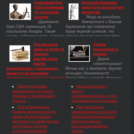
Державний борг
Прохання боржника
США перевищив
може бути пасткою для
16 трильйонів
кредитора
Якщо не виходить
доларів
Державний
домовитися з Вашим
борг США перевищив 16
боржником про повернення
трильйонів доларів. Таким
боргу мирним шляхом, то
чином, заборгованість кожного
єдиним правильним способом
громадянина США, включаючи
повернути борг виступає
Про внесення
З Днем
новонароджених, становить 50
примусове стягнення.
зміни до пункту 8
Незалежності,
тисяч 909 доларів, свідчать
Порядку
Україно!
дані Міністерства фінансів ...
Дорогі
використання
співвітчизники!
коштів,
Вітаю вас з двадцять другою
передбачених у державному
річницею Незалежності
бюджеті для державної
України!Наша молода держава
підтримки виробництва продукції
пройшла непростий шлях
рослинництва на зрошуваних
Зарегистрирован
Вмешательство в
становлення. На ньому були і
землях, Кабінет Міністрів України
законопроект об отказе
работу
Про внесення зміни до
досягнення, і втрати, але
Украины от внеблокового
госинформресурсов стало
пункту 8 Порядку
головне, що ...
статуса
уголовным преступлением
використання коштів,
передбачених у державному
Про затвердження
Про реєстрацію
бюджеті для державної
Порядку ведення реєстру,
уповноважених осіб Партії
підтримки виробництва
заяви про анулювання
регіонів в одномандатних
продукції рослинництва на
реєстрації та свідоцтва про
виборчих округах,
зрошуваних землях
реєстрацію суб’єктів
Центральна виборча
індустрії програмної
комісія