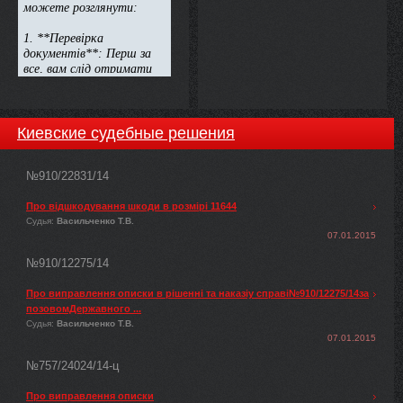
Киевские судебные решения
№910/22831/14
Про відшкодування шкоди в розмірі 11644
Судья:
Васильченко Т.В.
07.01.2015
№910/12275/14
Про виправлення описки в рішенні та наказіу справі№910/12275/14за
позовомДержавного ...
Судья:
Васильченко Т.В.
07.01.2015
№757/24024/14-ц
Про виправлення описки