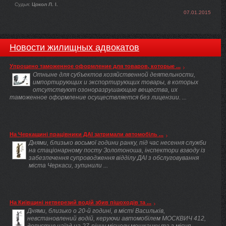
Судья:
Цокол Л. І.
07.01.2015
Новости жилищных адвокатов
Упрощено таможенное оформление для товаров, которые ...
Отныне для субъектов хозяйственной деятельности,
импортирующих и экспортирующих товары, в которых
отсутствуют озоноразрушающие вещества, их
таможенное оформление осуществляется без лицензии. ...
На Черкащині працівники ДАІ затримали автомобіль ...
Днями, близько восьмої години ранку, під час несення служби
на стаціонарному посту Золотоноша, інспектори взводу із
забезпечення супроводження відділу ДАІ з обслуговування
міста Черкаси, зупинили ...
На Київщині нетверезий водій збив пішоходів та ...
Днями, близько о 20-й годині, в місті Васильків,
невстановлений водій, керуючи автомобілем МОСКВИЧ 412,
допустив наїзд на 27-річну місцеву мешканку та з місця