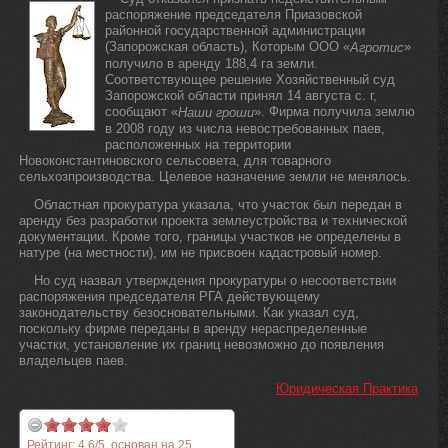
распоряжение председателя Приазовской
районной государственной администрации
(Запорожская область), Которым ООО «
»
Агротис
получило в аренду 188,4 га земли.
Соответствующее решение Хозяйственный суд
Запорожской области принял 14 августа с. г,
сообщают «
». Фирма получила землю
Наши гроши
в 2008 году из числа невостребованных паев,
расположенных на территории
Новоконстантиновского сельсовета, для товарного
сельхозпроизводства. Целевое назначение земли не менялось.
Областная прокуратура указала, что участок был передан в
аренду без разработки проекта землеустройства и технической
документации. Кроме того, границы участков не определены в
натуре (на местности), им не присвоен кадастровый номер.
Но суд назвал утверждения прокуратуры о несоответствии
распоряжения председателя РГА действующему
законодательству безосновательными. Как указал суд,
поскольку фирме переданы в аренду нераспределенные
участки, установление их границ невозможно до появления
владельцев паев.
Юридическая Практика
Рейтинг:
4.6
/
5
, основан на
25