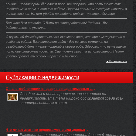
сейчас - неповторимый в своем роде. Как здорово, что есть такие так
необходимые всем интернет сайты. Портал весьма многофункционален в
использовании. На нем удобно проводить отдых - просто и быстро.
Большое Вам спасибо. С Вами приятно работать! Ребята - Вы
действительно умнички.
С огромной благодарностью отзываемся о всех, кто принимал участие в
создании сайта. Ваш интернет сайт - без всякого сомнения на
сегодняшний день - неповторимый в своем роде. Здорово, что есть такие
полезные интернет проекты. Сайт очень прост в использовании. На нем
удобно проводить отдых - просто и быстро.
→ Оставить отзыв
Публикации о недвижимости
О налогообложении операции с недвижимостью ...
Сегодня, как и после принятия нового налога на
недвижимость, эта тема широко обсуждается среди всех
заинтересованных в этом ...
Что лучше агент по недвижимости или адвокат
Разграничение полномочий риелтора (агента), нотариуса