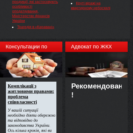
продукції, які застосовують
Круті віражі на
особливості
квартирному небосхилі
оподаткування,
Міністерство фінансів
України
Трагедія в «Каравані»
Консультации по
Адвокат по ЖКХ
недвижимости
Рекомендовано
!