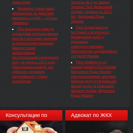
дорослому
додатка № 3 до Закону
Організація змагань такого
тодішній Європі Київську ...
України "Про Державний
рівня надзвичайно ...
Украинцы стали чаще
бюджет України на 2012
жаловаться на действия
рік", Верховна Рада
милиции и судей, – «Голос
України
Украины»
Про затвердження
Про внесення змін до
Інструкції з безпечного
нормативів перерахування
проведення робіт у
коштів з поточних рахунків
підземних
із спеціальним режимом
електроустановках,
використання
Міністерство надзвичайних
гарантованих
ситуацій України
постачальників природного
газу, на липень 2013 року,
Про прийняття за
Національна комісія, що
основу проекту Постанови
здійснює державне
Верховної Ради України
регулювання у сфері
про призначення чергових
енергетики
виборів депутатів Київської
міської ради та Київського
міського голови, Верховна
Рада України
Консультации по
Адвокат по ЖКХ
недвижимости