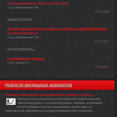
Про відшкодування шкоди в розмірі 11644
Судья:
Васильченко Т.В.
07.01.2015
№910/12275/14
Про виправлення описки в рішенні та наказіу справі№910/12275/14за
позовомДержавного ...
Судья:
Васильченко Т.В.
07.01.2015
№757/24024/14-ц
Про виправлення описки
Судья:
Цокол Л. І.
07.01.2015
Новости жилищных адвокатов
Упрощено таможенное оформление для товаров, которые ...
Отныне для субъектов хозяйственной деятельности,
импортирующих и экспортирующих товары, в которых
отсутствуют озоноразрушающие вещества, их
таможенное оформление осуществляется без лицензии. ...