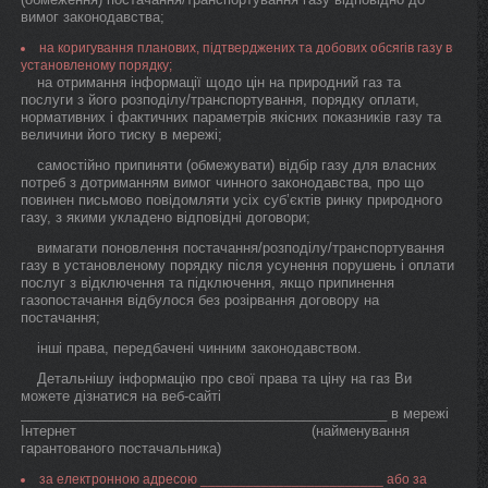
вимог законодавства;
на коригування планових, підтверджених та добових обсягів газу в
установленому порядку;
на отримання інформації щодо цін на природний газ та
послуги з його розподілу/транспортування, порядку оплати,
нормативних і фактичних параметрів якісних показників газу та
величини його тиску в мережі;
самостійно припиняти (обмежувати) відбір газу для власних
потреб з дотриманням вимог чинного законодавства, про що
повинен письмово повідомляти усіх суб’єктів ринку природного
газу, з якими укладено відповідні договори;
вимагати поновлення постачання/розподілу/транспортування
газу в установленому порядку після усунення порушень і оплати
послуг з відключення та підключення, якщо припинення
газопостачання відбулося без розірвання договору на
постачання;
інші права, передбачені чинним законодавством.
Детальнішу інформацію про свої права та ціну на газ Ви
можете дізнатися на веб-сайті
________________________________________________ в мережі
Інтернет (найменування
гарантованого постачальника)
за електронною адресою ________________________ або за