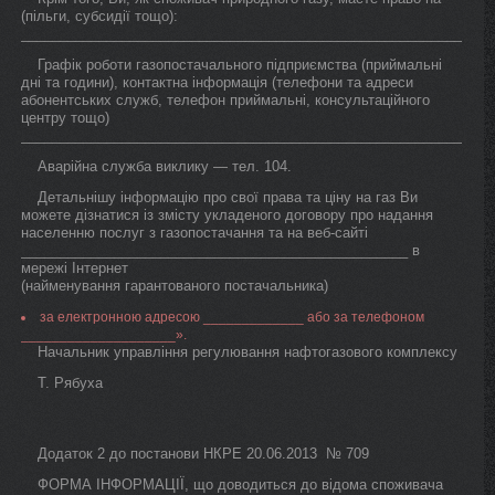
(пільги, субсидії тощо):
_____________________________________________________________
Графік роботи газопостачального підприємства (приймальні
дні та години), контактна інформація (телефони та адреси
абонентських служб, телефон приймальні, консультаційного
центру тощо)
_____________________________________________________________
Аварійна служба виклику — тел. 104.
Детальнішу інформацію про свої права та ціну на газ Ви
можете дізнатися із змісту укладеного договору про надання
населенню послуг з газопостачання та на веб-сайті
__________________________________________________ в
мережі Інтернет
(найменування гарантованого постачальника)
за електронною адресою _____________ або за телефоном
____________________».
Начальник управління регулювання нафтогазового комплексу
Т. Рябуха
Додаток 2 до постанови НКРЕ 20.06.2013 № 709
ФОРМА ІНФОРМАЦІЇ, що доводиться до відома споживача