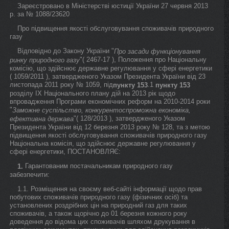
Зареєстровано в Міністерстві юстиції України 27 червня 2013
р. за № 1088/23620
Про підвищення якості обслуговування споживачів природного
газу
Відповідно до Закону України "
Про засади функціонування
"( 2467-17 ), Положення про Національну
ринку природного газу
комісію, що здійснює державне регулювання у сфері енергетики
( 1059/2011 ), затвердженого Указом Президента України від 23
листопада 2011 року № 1059, під
.1
пункту 153
пункту 153
розділу IX Національного плану дій на 2013 рік щодо
впровадження Програми економічних реформ на 2010-2014 роки
"
Заможне суспільство, конкурентоспроможна економіка,
"( 128/2013 ), затвердженого Указом
ефективна держава
Президента України від 12 березня 2013 року № 128, та з метою
підвищення якості обслуговування споживачів природного газу
Національна комісія, що здійснює державне регулювання у
сфері енергетики, ПОСТАНОВЛЯЄ:
Гарантованим постачальникам природного газу
1.
забезпечити:
1.1. Розміщення на своєму веб-сайті інформації щодо прав
побутових споживачів природного газу (фізичних осіб) та
установлених роздрібних цін на природний газ для таких
споживачів, а також щорічно до 01 березня кожного року
доведення до відома цих споживачів шляхом друкування в