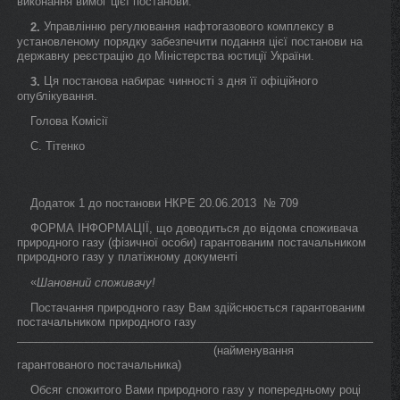
виконання вимог цієї постанови.
Управлінню регулювання нафтогазового комплексу в
2.
установленому порядку забезпечити подання цієї постанови на
державну реєстрацію до Міністерства юстиції України.
Ця постанова набирає чинності з дня її офіційного
3.
опублікування.
Голова Комісії
С. Тітенко
Додаток 1 до постанови НКРЕ 20.06.2013 № 709
ФОРМА ІНФОРМАЦІЇ, що доводиться до відома споживача
природного газу (фізичної особи) гарантованим постачальником
природного газу у платіжному документі
«
Шановний споживачу!
Постачання природного газу Вам здійснюється гарантованим
постачальником природного газу
_____________________________________________________________
(найменування
гарантованого постачальника)
Обсяг спожитого Вами природного газу у попередньому році