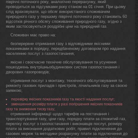
півріччі поточного року, аналогічно перерахунку, який
проводиться за підсумками року станом на 01 січня. При цьому
слід враховувати, що обсяг використаного споживачем
природного газу у першому півріччі поточного року становить 60
відсотків річного обсягу споживання природного газу, згідно з
яким застосовуються роздрібні ціни на природний газ.
Споживач має право на:
безперервне отримання газу з відповідними якісними
показниками в порядку, передбаченому договором про надання
населенню послуг з газопостачання;
якісне і своєчасне технічне обслуговування та усунення
пошкоджень внутрішньобудинкових систем газопостачання і
дворових газопроводів;
отримання послуг з монтажу, технічного обслуговування та
ремонту газових приладів і пристроїв, лічильників газу за своєю
заявкою;
перевірку якісних показників газу та якості надання послуг;
зменшення розміру плати у разі погіршення якісних показників
газу та зниження тиску газу;
отримання інформації щодо тарифів на постачання і
транспортування газу, ціни газу, порядку плати за спожитий газ,
переліку послуг з газопостачання і виконавців послуг, розміру
плати за виконання додаткових робіт, правил підключення до
газових мереж та методики розрахунку плати за підключення до