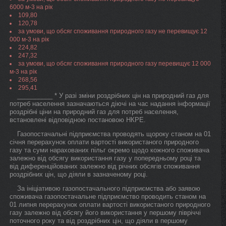
6000 м-3 на рік
109,80
120,78
за умови, що обсяг споживання природного газу не перевищує 12
000 м-3 на рік
224,82
247,32
за умови, що обсяг споживання природного газу перевищує 12 000
м-3 на рік
268,56
295,41
__________ * У разі зміни роздрібних цін на природний газ для
потреб населення зазначаються діючі на час надання інформації
роздрібні ціни на природний газ для потреб населення,
встановлені відповідною постановою НКРЕ.
Газопостачальні підприємства проводять щороку станом на 01
січня перерахунок оплати вартості використаного природного
газу та суми нарахованих пільг окремо щодо кожного споживача
залежно від обсягу використання газу у попередньому році та
від диференційованих залежно від річних обсягів споживання
роздрібних цін, що діяли в зазначеному році.
За ініціативою газопостачального підприємства або заявою
споживача газопостачальне підприємство проводить станом на
01 липня перерахунок оплати вартості використаного природного
газу залежно від обсягу його використання у першому півріччі
поточного року та від роздрібних цін, що діяли в першому