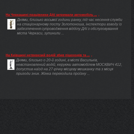
На Черкащині працівники ДАІ затримали автомобіль ...
Днями, близько восьмої години ранку, під час несення служби
на стаціонарному посту Золотоноша, інспектори взводу із
забезпечення супроводження відділу ДАІ з обслуговування
міста Черкаси, зупинили ...
На Київщині нетверезий водій збив пішоходів та ...
Днями, близько о 20-й годині, в місті Васильків,
невстановлений водій, керуючи автомобілем МОСКВИЧ 412,
допустив наїзд на 27-річну місцеву мешканку та з місця
пригоди зник. Жінка переходила проїзну ...