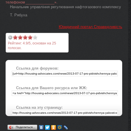
телефоном ______________».
Начальник управління регулювання нафтогазового комплексу
Т. Рябуха
Юридичний портал Справедливість
Рейтинг:
4.9
/
5
, основан на
25
голосах.
Ссылка для форумов:
Ссылка для Вашего ресурса или ЖЖ:
Ссылка на эту страницу:
Поделиться…