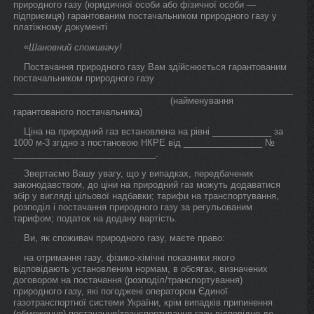
природного газу (юридичної особи або фізичної особи —
підприємця) гарантованим постачальником природного газу у
платіжному документі
«
Шановний споживачу!
Постачання природного газу Вам здійснюється гарантованим
постачальником природного газу
_____________________________________________________________
(найменування
гарантованого постачальника)
Ціна на природний газ встановлена на рівні ____________ за
1000 м-3 згідно з постановою НКРЕ від ________________ №
_____________________________.
Звертаємо Вашу увагу, що у випадках, передбачених
законодавством, до ціни на природний газ можуть додаватися
збір у вигляді цільової надбавки; тарифи на транспортування,
розподіл і постачання природного газу за регульованим
тарифом; податок на додану вартість.
Ви, як споживач природного газу, маєте право:
на отримання газу, фізико-хімічні показники якого
відповідають установленим нормам, в обсягах, визначених
договором на постачання (розподіл/транспортування)
природного газу, які погоджені оператором Єдиної
газотранспортної системи України, крім випадків припинення
(обмеження) постачання/транспортування газу відповідно до