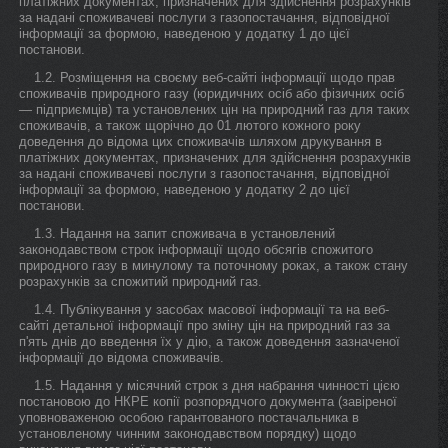
платіжних документах, призначених для здійснення розрахунків
за надані споживачеві послуги з газопостачання, відповідної
інформації за формою, наведеною у додатку 1 до цієї
постанови.
1.2. Розміщення на своєму веб-сайті інформації щодо прав
споживачів природного газу (юридичних осіб або фізичних осіб
— підприємців) та установлених цін на природний газ для таких
споживачів, а також щорічно до 01 лютого кожного року
доведення до відома цих споживачів шляхом друкування в
платіжних документах, призначених для здійснення розрахунків
за надані споживачеві послуги з газопостачання, відповідної
інформації за формою, наведеною у додатку 2 до цієї
постанови.
1.3. Надання на запит споживача в установлений
законодавством строк інформації щодо обсягів спожитого
природного газу в минулому та поточному роках, а також стану
розрахунків за спожитий природний газ.
1.4. Публікування у засобах масової інформації та на веб-
сайті детальної інформації про зміну цін на природний газ за
п'ять днів до введення їх у дію, а також доведення зазначеної
інформації до відома споживачів.
1.5. Надання у місячний строк з дня набрання чинності цією
постановою до НКРЕ копії розпорядчого документа (завіреної
уповноваженою особою гарантованого постачальника в
установленому чинним законодавством порядку) щодо