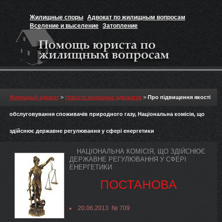
Жилищные споры
Адвокат по жилищным вопросам
Вселение и выселение
Затопление
Признание прав на жильё
Вакансии юриста
Жилищный адвокат
>
Новости жилищных адвокатов
>
Про підвищення якості
обслуговування споживачів природного газу, Національна комісія, що
здійснює державне регулювання у сфері енергетики
НАЦІОНАЛЬНА КОМІСІЯ, ЩО ЗДІЙСНЮЄ
ДЕРЖАВНЕ РЕГУЛЮВАННЯ У СФЕРІ
ЕНЕРГЕТИКИ
ПОСТАНОВА
20.06.2013 № 709