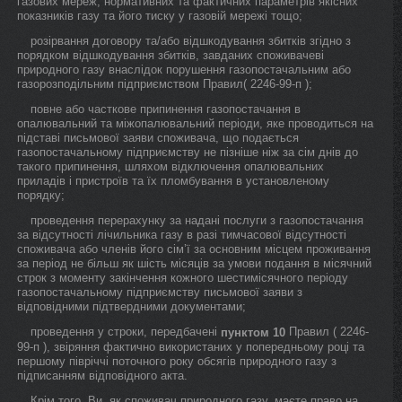
газових мереж, нормативних та фактичних параметрів якісних
показників газу та його тиску у газовій мережі тощо;
розірвання договору та/або відшкодування збитків згідно з
порядком відшкодування збитків, завданих споживачеві
природного газу внаслідок порушення газопостачальним або
газорозподільним підприємством Правил( 2246-99-п );
повне або часткове припинення газопостачання в
опалювальний та міжопалювальний періоди, яке проводиться на
підставі письмової заяви споживача, що подається
газопостачальному підприємству не пізніше ніж за сім днів до
такого припинення, шляхом відключення опалювальних
приладів і пристроїв та їх пломбування в установленому
порядку;
проведення перерахунку за надані послуги з газопостачання
за відсутності лічильника газу в разі тимчасової відсутності
споживача або членів його сім’ї за основним місцем проживання
за період не більш як шість місяців за умови подання в місячний
строк з моменту закінчення кожного шестимісячного періоду
газопостачальному підприємству письмової заяви з
відповідними підтвердними документами;
проведення у строки, передбачені
Правил ( 2246-
пунктом 10
99-п ), звіряння фактично використаних у попередньому році та
першому півріччі поточного року обсягів природного газу з
підписанням відповідного акта.
Крім того, Ви, як споживач природного газу, маєте право на