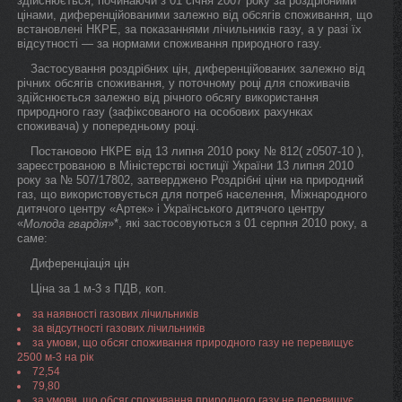
здійснюється, починаючи з 01 січня 2007 року за роздрібними
цінами, диференційованими залежно від обсягів споживання, що
встановлені НКРЕ, за показаннями лічильників газу, а у разі їх
відсутності — за нормами споживання природного газу.
Застосування роздрібних цін, диференційованих залежно від
річних обсягів споживання, у поточному році для споживачів
здійснюється залежно від річного обсягу використання
природного газу (зафіксованого на особових рахунках
споживача) у попередньому році.
Постановою НКРЕ від 13 липня 2010 року № 812( z0507-10 ),
зареєстрованою в Міністерстві юстиції України 13 липня 2010
року за № 507/17802, затверджено Роздрібні ціни на природний
газ, що використовується для потреб населення, Міжнародного
дитячого центру «Артек» і Українського дитячого центру
«
»*, які застосовуються з 01 серпня 2010 року, а
Молода гвардія
саме:
Диференціація цін
Ціна за 1 м-3 з ПДВ, коп.
за наявності газових лічильників
за відсутності газових лічильників
за умови, що обсяг споживання природного газу не перевищує
2500 м-3 на рік
72,54
79,80
за умови, що обсяг споживання природного газу не перевищує