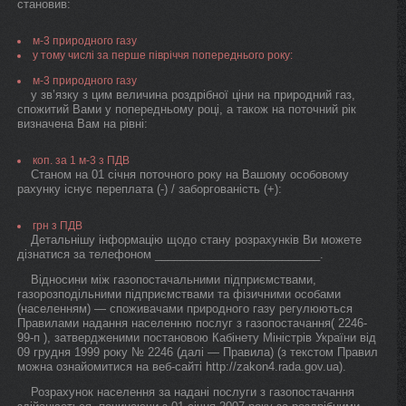
становив:
м-3 природного газу
у тому числі за перше півріччя попереднього року:
м-3 природного газу
у зв’язку з цим величина роздрібної ціни на природний газ,
спожитий Вами у попередньому році, а також на поточний рік
визначена Вам на рівні:
коп. за 1 м-3 з ПДВ
Станом на 01 січня поточного року на Вашому особовому
рахунку існує переплата (-) / заборгованість (+):
грн з ПДВ
Детальнішу інформацію щодо стану розрахунків Ви можете
дізнатися за телефоном __________________________.
Відносини між газопостачальними підприємствами,
газорозподільними підприємствами та фізичними особами
(населенням) — споживачами природного газу регулюються
Правилами надання населенню послуг з газопостачання( 2246-
99-п ), затвердженими постановою Кабінету Міністрів України від
09 грудня 1999 року № 2246 (далі — Правила) (з текстом Правил
можна ознайомитися на веб-сайті http://zakon4.rada.gov.ua).
Розрахунок населення за надані послуги з газопостачання