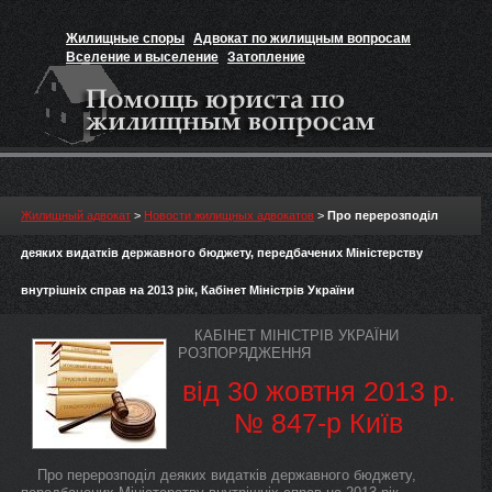
Жилищные споры
Адвокат по жилищным вопросам
Вселение и выселение
Затопление
Признание прав на жильё
Вакансии юриста
Жилищный адвокат
>
Новости жилищных адвокатов
>
Про перерозподіл
деяких видатків державного бюджету, передбачених Міністерству
внутрішніх справ на 2013 рік, Кабінет Міністрів України
КАБІНЕТ МІНІСТРІВ УКРАЇНИ
РОЗПОРЯДЖЕННЯ
від 30 жовтня 2013 р.
№ 847-р Київ
Про перерозподіл деяких видатків державного бюджету,