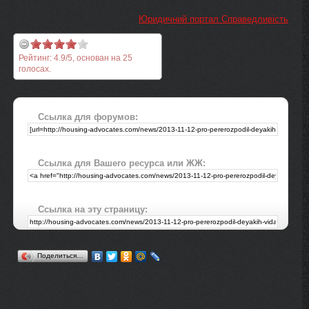
Юридичний портал Справедливість
Рейтинг:
4.9
/
5
, основан на
25
голосах.
Ссылка для форумов:
Ссылка для Вашего ресурса или ЖЖ:
Ссылка на эту страницу:
Поделиться…