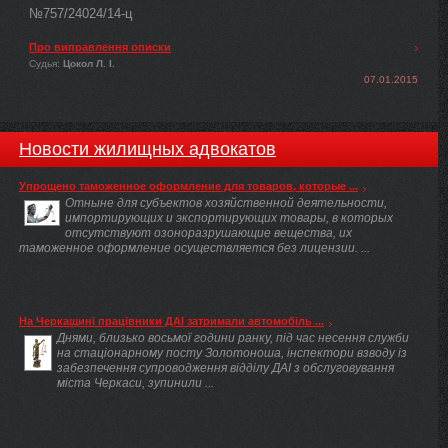
№757/24024/14-ц
Про виправлення описки
Судья:
Цокол Л. І.
07.01.2015
Новости жилищных адвокатов
Упрощено таможенное оформление для товаров, которые ...
Отныне для субъектов хозяйственной деятельности,
импортирующих и экспортирующих товары, в которых
отсутствуют озоноразрушающие вещества, их
таможенное оформление осуществляется без лицензии. ...
На Черкащині працівники ДАІ затримали автомобіль ...
Днями, близько восьмої години ранку, під час несення служби
на стаціонарному посту Золотоноша, інспектори взводу із
забезпечення супроводження відділу ДАІ з обслуговування
міста Черкаси, зупинили ...