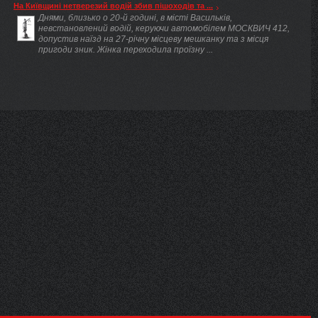
На Київщині нетверезий водій збив пішоходів та ...
Днями, близько о 20-й годині, в місті Васильків,
невстановлений водій, керуючи автомобілем МОСКВИЧ 412,
допустив наїзд на 27-річну місцеву мешканку та з місця
пригоди зник. Жінка переходила проїзну ...