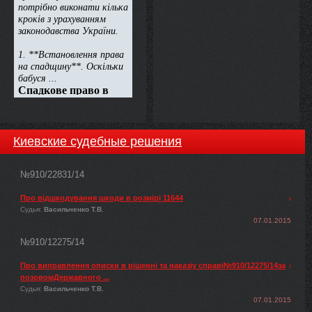
Киевские судебные решения
№910/22831/14
Про відшкодування шкоди в розмірі 11644
Судья:
Васильченко Т.В.
07.01.2015
№910/12275/14
Про виправлення описки в рішенні та наказіу справі№910/12275/14за
позовомДержавного ...
Судья:
Васильченко Т.В.
07.01.2015