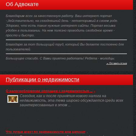
Об Адвокате
Благодарим всех за качественную работу. Ваш интернет портал
-,действительно, на сегодняшний день - неповторимый в своем роде.
Здорово, что есть такие нужные интернет сайты. Портал весьма
удобен в пользовании. На нем полезно проводить свободное время -
просто и быстро.
Благодарю за тот большущий труд, который Вы делаете постоянно для
пользователей.
Большущее спасибо. С Вами приятно работать! Ребята - молодцы.
→ Оставить отзыв
Публикации о недвижимости
О налогообложении операции с недвижимостью ...
Сегодня, как и после принятия нового налога на
недвижимость, эта тема широко обсуждается среди всех
заинтересованных в этом ...
Что лучше агент по недвижимости или адвокат