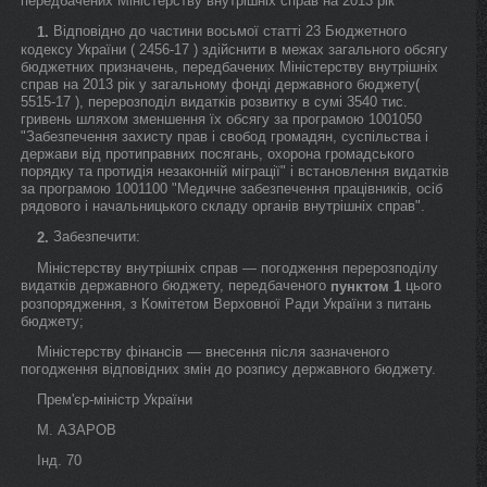
передбачених Міністерству внутрішніх справ на 2013 рік
Відповідно до частини восьмої статті 23 Бюджетного
1.
кодексу України ( 2456-17 ) здійснити в межах загального обсягу
бюджетних призначень, передбачених Міністерству внутрішніх
справ на 2013 рік у загальному фонді державного бюджету(
5515-17 ), перерозподіл видатків розвитку в сумі 3540 тис.
гривень шляхом зменшення їх обсягу за програмою 1001050
"Забезпечення захисту прав і свобод громадян, суспільства і
держави від протиправних посягань, охорона громадського
порядку та протидія незаконній міграції" і встановлення видатків
за програмою 1001100 "Медичне забезпечення працівників, осіб
рядового і начальницького складу органів внутрішніх справ".
Забезпечити:
2.
Міністерству внутрішніх справ — погодження перерозподілу
видатків державного бюджету, передбаченого
цього
пунктом 1
розпорядження, з Комітетом Верховної Ради України з питань
бюджету;
Міністерству фінансів — внесення після зазначеного
погодження відповідних змін до розпису державного бюджету.
Прем'єр-міністр України
М. АЗАРОВ
Інд. 70