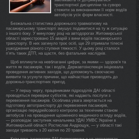
транспортної дисципліни та суворо
стежити за виконаннями її норм водіїв
автобусів усіх форм власності.
Безжальна статистика дорожнього травматизму на
пасажирському транспорті змушує подивитися на ту ж ситуацію
з іншого боку. У минулому році на автодорогах Житомирської
області зареєстровано 15 аварій з вини водіїв пасажирського
транспорту. В них загинуло троє осіб, ще 29 отримали тілесні
ушкодження різного ступеня тяжкості. У цьому році сталося
п’ять таких ДТП, на щастя, без фатальних наслідків.
Щоб вплинути на невблаганні цифри, за якими — здоров'я та
життя як пасажирів, так і водіїв, Державтоінспекція ініціювала
проведення активних заходів, що допоможуть своєчасно
виявити та усунути причини, що найчастіше призводять до
дорожньо-транспортних пригод.
— У першу чергу, працівниками підрозділів ДАІ області
проводяться перевірки суб'єктів, які надають послуги з
перевезення пасажирів. Особлива увага звертається на
підготовку автотранспорту до перевезення пасажирів,
організацію передрейсового контролю за технічним станом
автобусів і на проведення щозмінного медичного огляду водіїв,
— розповідає заступник начальника УДАІ УМВС України в
Житомирській області Ростислав Андрощук, — у області такі
заходи тривають з 20 квітня по 20 травня.
Крім того, інспектори ДАІ безпосередньо на автодорогах