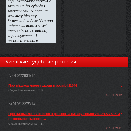
Киевские судебные решения
№910/22831/14
Про відшкодування шкоди в розмірі 11644
Судья:
Васильченко Т.В.
07.01.2015
№910/12275/14
Про виправлення описки в рішенні та наказіу справі№910/12275/14за
позовомДержавного ...
Судья:
Васильченко Т.В.
07.01.2015