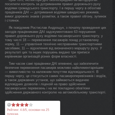
посилили контроль за дотриманням правил дорожнього руху
водіями громадського транспорту. І в першу чергу в об'єктиві
працівників ДАІ — дотримання водіями швидкісних режимів,
вимог дорожніх знаків і розмітки, а також правил обгону, зупинок
і стоянок.
Як повідомив Ростислав Андрощук, з початку проведення цих
заходів працівниками ДАІ задокументовано 63 порушення
правил дорожнього руху водіями пасажирського транспорту, у
тому числі 18 — перевезення пасажирів понад установлену
норму, 11 — управління технічно несправними транспортними
засобами, 11 — відхилення від визначеного маршруту руху. У
результаті цих та інших порушень видано три приписи
керівникам організацій різних форм власності.
Тим часом самі працівники ДАІ впевнені, що забезпечити
безпечне перевезення пасажирів можливо найелементарнішим
— вимогливістю та належним почуттям відповідальності. В
першу чергу, це стосується самих пасажироперевізників і водіїв,
а також державних установ, що займаються видачею
відповідних дозволів і ліцензій на право здійснення
пасажирських перевезень і на які покладено обов'язки
здійснення державного контролю на автомобільному транспорті.
Рейтинг:
4.8
/
5
, основан на
25
голосах.