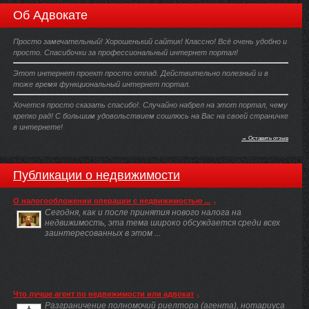
Об Адвокате
Просто замечательный! Хорошенький сайтик! Классно! Всё очень удобно и
просто. Спасибочки за профессиональный интернет портал!
Этот интернет проект просто отпад. Действительно полезный и в
тоже время функциональный интернет портал.
Хочется просто сказать спасибо!. Случайно набрел на этот портал, чему
крепко рад! С большим удовольствием сошлюсь на Вас на своей страничке
в интернете!
→ Оставить отзыв
Публикации о недвижимости
О налогообложении операции с недвижимостью ...
Сегодня, как и после принятия нового налога на
недвижимость, эта тема широко обсуждается среди всех
заинтересованных в этом ...
Что лучше агент по недвижимости или адвокат
Разграничение полномочий риелтора (агента), нотариуса