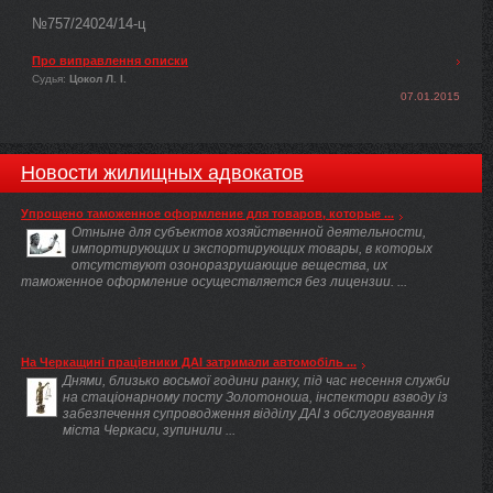
№757/24024/14-ц
Про виправлення описки
Судья:
Цокол Л. І.
07.01.2015
Новости жилищных адвокатов
Упрощено таможенное оформление для товаров, которые ...
Отныне для субъектов хозяйственной деятельности,
импортирующих и экспортирующих товары, в которых
отсутствуют озоноразрушающие вещества, их
таможенное оформление осуществляется без лицензии. ...
На Черкащині працівники ДАІ затримали автомобіль ...
Днями, близько восьмої години ранку, під час несення служби
на стаціонарному посту Золотоноша, інспектори взводу із
забезпечення супроводження відділу ДАІ з обслуговування
міста Черкаси, зупинили ...