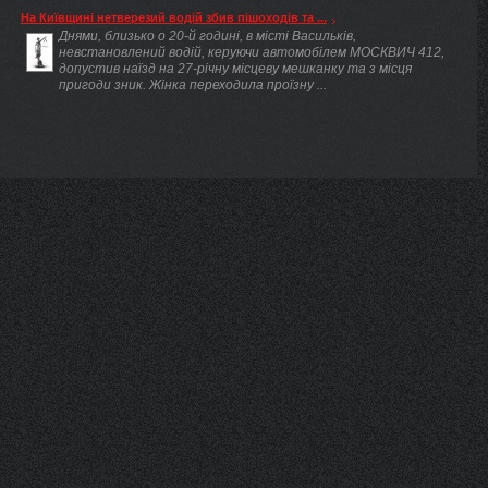
На Київщині нетверезий водій збив пішоходів та ...
Днями, близько о 20-й годині, в місті Васильків,
невстановлений водій, керуючи автомобілем МОСКВИЧ 412,
допустив наїзд на 27-річну місцеву мешканку та з місця
пригоди зник. Жінка переходила проїзну ...