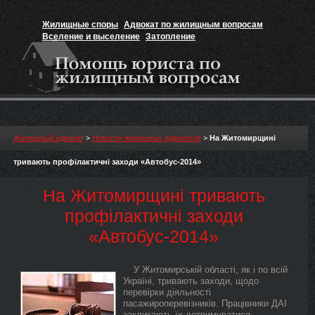
Жилищные споры
Адвокат по жилищным вопросам
Вселение и выселение
Затопление
Признание прав на жильё
Вакансии юриста
Жилищный адвокат
>
Новости жилищных адвокатов
>
На Житомирщині
тривають профілактичні заходи «Автобус-2014»
На Житомирщині тривають
профілактичні заходи
«Автобус-2014»
У Житомирській області, як і по всій
Україні, тривають заходи, щодо
перевірки діяльності
пасажироперевізників. Працівники ДАІ
закликають їх дотримуватися