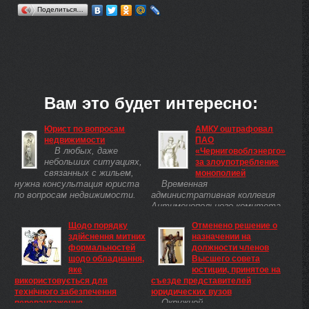
Поделиться…
Вам это будет интересно:
Юрист по вопросам
АМКУ оштрафовал
недвижимости
ПАО
В любых, даже
«Черниговоблэнерго»
небольших ситуациях,
за злоупотребление
связанных с жильем,
монополией
нужна консультация юриста
Временная
по вопросам недвижимости.
административная коллегия
Антимонопольного комитета
Украины привлекла к
Щодо порядку
Отменено решение о
ответственности ПАО
здійснення митних
назначении на
«Черниговоблэнерго»,
формальностей
должности членов
оштрафовав на 90 тыс. грн за
щодо обладнання,
Высшего совета
злоупотребление монопольным
яке
юстиции, принятое на
положением.
використовується для
съезде представителей
технічного забезпечення
юридических вузов
Окружной
перевантаження