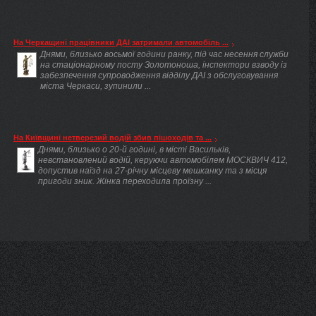
На Черкащині працівники ДАІ затримали автомобіль ...
Днями, близько восьмої години ранку, під час несення служби
на стаціонарному посту Золотоноша, інспектори взводу із
забезпечення супроводження відділу ДАІ з обслуговування
міста Черкаси, зупинили ...
На Київщині нетверезий водій збив пішоходів та ...
Днями, близько о 20-й годині, в місті Васильків,
невстановлений водій, керуючи автомобілем МОСКВИЧ 412,
допустив наїзд на 27-річну місцеву мешканку та з місця
пригоди зник. Жінка переходила проїзну ...