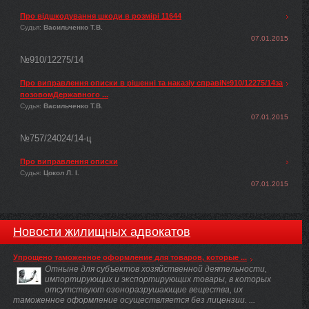
Про відшкодування шкоди в розмірі 11644
Судья:
Васильченко Т.В.
07.01.2015
№910/12275/14
Про виправлення описки в рішенні та наказіу справі№910/12275/14за
позовомДержавного ...
Судья:
Васильченко Т.В.
07.01.2015
№757/24024/14-ц
Про виправлення описки
Судья:
Цокол Л. І.
07.01.2015
Новости жилищных адвокатов
Упрощено таможенное оформление для товаров, которые ...
Отныне для субъектов хозяйственной деятельности,
импортирующих и экспортирующих товары, в которых
отсутствуют озоноразрушающие вещества, их
таможенное оформление осуществляется без лицензии. ...