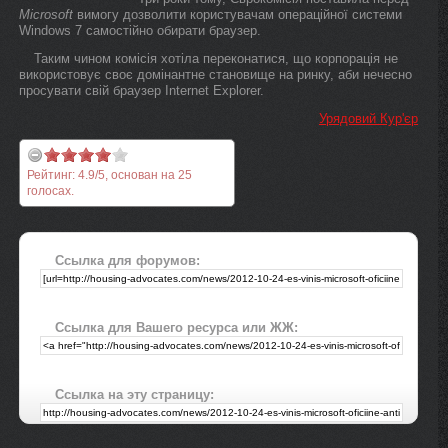
Microsoft
вимогу дозволити користувачам операційної системи
Windows 7 самостійно обирати браузер.
Таким чином комісія хотіла переконатися, що корпорація не
використовує своє домінантне становище на ринку, аби нечесно
просувати свій браузер Internet Explorer.
Урядовий Кур'єр
Рейтинг:
4.9
/
5
, основан на
25
голосах.
Ссылка для форумов:
Ссылка для Вашего ресурса или ЖЖ:
Ссылка на эту страницу: