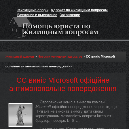
Жилищные споры
Адвокат по жилищным вопросам
Вселение и выселение
Затопление
Признание прав на жильё
Вакансии юриста
Жилищный адвокат
>
Новости жилищных адвокатов
>
ЄС виніс Microsoft
офіційне антимонопольне попередження
ЄС виніс Microsoft офіційне
антимонопольне попередження
Європейська комісія винесла компанії
Microsoft
офіційне попередження через те, що
IT-гігант не виконав вимогу дати своїм
користувачам можливість обирати інтернет-
браузер, передає Бі-бі-сі.
Три роки тому, Єврокомісія поставила перед