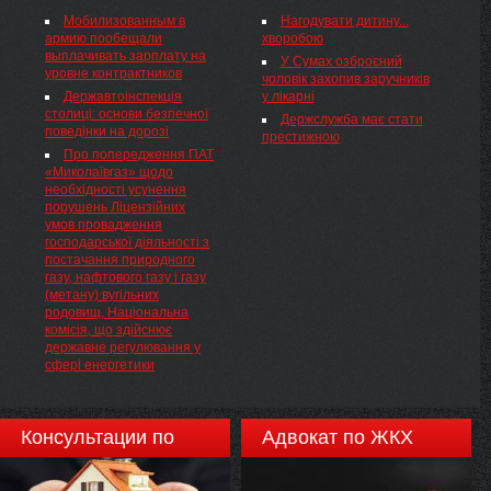
административный суд г.
нафтопродуктів чи інших товарів
Мобилизованным в
Нагодувати дитину...
Киева отменил решение
на якірних стоянках, Державна
армию пообещали
хворобою
съезда представителей
митна служба України
выплачивать зарплату на
Начальникам митниць <...>
юридических высших учебных
У Сумах озброєний
уровне контрактников
Питання порядку здійснення
заведений и научных
чоловік захопив заручників
митних формальностей щодо
учреждений о назначении трех
Державтоінспекція
у лікарні
обладнання, яке
членов Высшего совета
столиці: основи безпечної
Держслужба має стати
використовується для
юстиции (ВСЮ).
поведінки на дорозі
престижною
технічного забезпечення
Про попередження ПАТ
перевантаження
«Миколаївгаз» щодо
нафтопродуктів чи інших
необхідності усунення
товарів на якірних стоянках,
порушень Ліцензійних
має розглядатися з
умов провадження
урахуванням наступних
господарської діяльності з
положень законодавства
постачання природного
України.
газу, нафтового газу і газу
(метану) вугільних
родовищ, Національна
комісія, що здійснює
державне регулювання у
сфері енергетики
Консультации по
Адвокат по ЖКХ
недвижимости