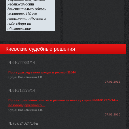
Киевские судебные решения
№910/22831/14
Про відшкодування шкоди в розмірі 11644
Судья:
Васильченко Т.В.
07.01.2015
№910/12275/14
Про виправлення описки в рішенні та наказіу справі№910/12275/14за
позовомДержавного ...
Судья:
Васильченко Т.В.
07.01.2015
№757/24024/14-ц