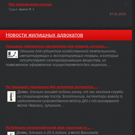
Про виправлення описки
Судья:
Цокол Л. І.
07.01.2015
Новости жилищных адвокатов
Упрощено таможенное оформление для товаров, которые ...
Отныне для субъектов хозяйственной деятельности,
импортирующих и экспортирующих товары, в которых
отсутствуют озоноразрушающие вещества, их
таможенное оформление осуществляется без лицензии. ...
На Черкащині працівники ДАІ затримали автомобіль ...
Днями, близько восьмої години ранку, під час несення служби
на стаціонарному посту Золотоноша, інспектори взводу із
забезпечення супроводження відділу ДАІ з обслуговування
міста Черкаси, зупинили ...
На Київщині нетверезий водій збив пішоходів та ...
Днями, близько о 20-й годині, в місті Васильків,