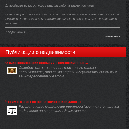
Благодарим всех, от кого зависит работа этого портала.
Ваш интернет проект просто класс очень много чего тут интересного и
нужного. Хочу пожелать держаться высоко и всего самого... наилучшего
во всем.
Доброй ночи!
→ Оставить отзыв
Публикации о недвижимости
О налогообложении операции с недвижимостью ...
Сегодня, как и после принятия нового налога на
недвижимость, эта тема широко обсуждается среди всех
заинтересованных в этом ...
Что лучше агент по недвижимости или адвокат
Разграничение полномочий риелтора (агента), нотариуса
и адвоката по вопросам недвижимости.