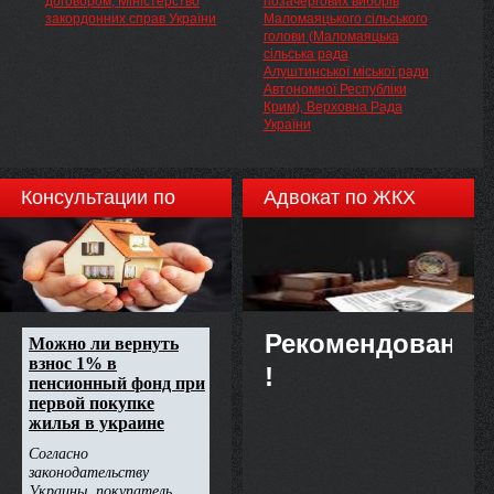
договором, Міністерство
позачергових виборів
Державної комісії з цінних
закордонних справ України
Маломаяцького сільського
паперів та фондового ринку від
голови (Маломаяцька
26.05.2006 за № 345,
сільська рада
зареєстрованих в
Алуштинської міської ради
Міністерстві юстиції України
Автономної Республіки
28.07.2006 за № 890/12764 (із
Крим), Верховна Рада
змінами), відповідно до рішення
України
Національної комісії з цінних
паперів та фондового ринку від
09.10.2012 № 1430, НАКАЗУЮ:
Консультации по
Адвокат по ЖКХ
недвижимости
Рекомендовано
!