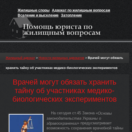
Жилищные споры
Адвокат по жилищным вопросам
Вселение и выселение
Затопление
Признание прав на жильё
Вакансии юриста
Жилищный адвокат
>
Новости жилищных адвокатов
>
Врачей могут обязать
хранить тайну об участниках медико-биологических экспериментов
Врачей могут обязать хранить
тайну об участниках медико-
биологических экспериментов
На сегодня ст.45 Закона «
Основы
законодательства Украины о
» предусматривает
здравоохранении
возможность сохранения врачебной тайны