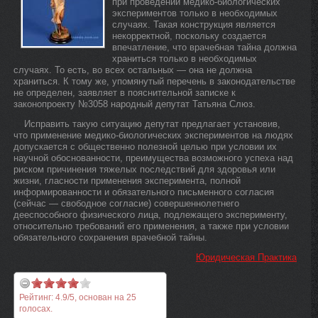
при проведении медико-биологических
экспериментов только в необходимых
случаях. Такая конструкция является
некорректной, поскольку создается
впечатление, что врачебная тайна должна
храниться только в необходимых
случаях. То есть, во всех остальных — она не должна
храниться. К тому же, упомянутый перечень в законодательстве
не определен, заявляет в пояснительной записке к
законопроекту №3058 народный депутат Татьяна Слюз.
Исправить такую ситуацию депутат предлагает установив,
что применение медико-биологических экспериментов на людях
допускается с общественно полезной целью при условии их
научной обоснованности, преимущества возможного успеха над
риском причинения тяжелых последствий для здоровья или
жизни, гласности применения эксперимента, полной
информированности и обязательного письменного согласия
(сейчас — свободное согласие) совершеннолетнего
дееспособного физического лица, подлежащего эксперименту,
относительно требований его применения, а также при условии
обязательного сохранения врачебной тайны.
Юридическая Практика
Рейтинг:
4.9
/
5
, основан на
25
голосах.