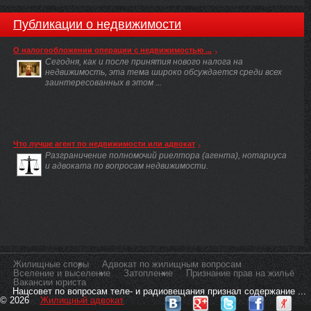
Публикации о недвижимости
О налогообложении операции с недвижимостью ...
Сегодня, как и после принятия нового налога на
недвижимость, эта тема широко обсуждается среди всех
заинтересованных в этом ...
Что лучше агент по недвижимости или адвокат
Разграничение полномочий риелтора (агента), нотариуса
и адвоката по вопросам недвижимости.
Жилищные споры
Адвокат по жилищным вопросам
Вселение и выселение
Затопление
Признание прав на жильё
Вакансии юриста
Нацсовет по вопросам теле- и радиовещания признал содержание ...
© 2026
Жилищный адвокат