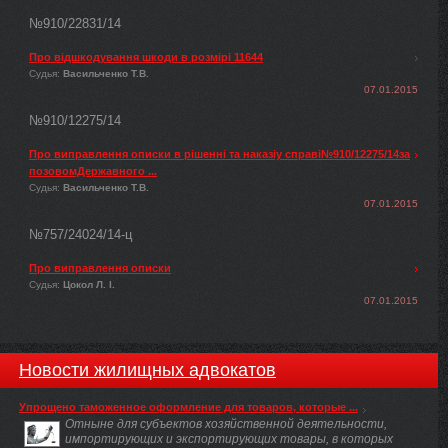
№910/22831/14
Про відшкодування шкоди в розмірі 11644
Судья:
Васильченко Т.В.
07.01.2015
№910/12275/14
Про виправлення описки в рішенні та наказіу справі№910/12275/14за
позовомДержавного ...
Судья:
Васильченко Т.В.
07.01.2015
№757/24024/14-ц
Про виправлення описки
Судья:
Цокол Л. І.
07.01.2015
Новости жилищных адвокатов
Упрощено таможенное оформление для товаров, которые ...
Отныне для субъектов хозяйственной деятельности,
импортирующих и экспортирующих товары, в которых