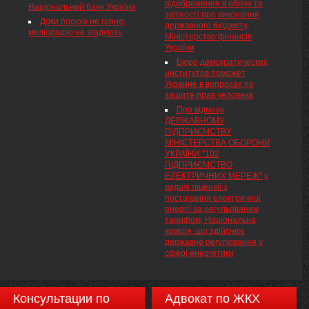
відображення в обліку та
Національний банк України
звітності про виконання
Доки посуха не гряне,
державного бюджету,
меліорацію не згадують
Міністерство фінансів
України
Бюро демократических
институтов поможет
Украине в вопросах по
защите прав человека
Про відмову
ДЕРЖАВНОМУ
ПІДПРИЄМСТВУ
МІНІСТЕРСТВА ОБОРОНИ
УКРАЇНИ "102
ПІДПРИЄМСТВО
ЕЛЕКТРИЧНИХ МЕРЕЖ" у
видачі ліцензії з
постачання електричної
енергії за регульованим
тарифом, Національна
комісія, що здійснює
державне регулювання у
сфері енергетики
Консультации по
Адвокат по ЖКХ