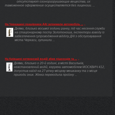
отсутствуют озоноразрушающие вещества, их
таможенное оформление осуществляется без лицензии. ...
На Черкащині працівники ДАІ затримали автомобіль ...
Днями, близько восьмої години ранку, під час несення служби
на стаціонарному посту Золотоноша, інспектори взводу із
забезпечення супроводження відділу ДАІ з обслуговування
міста Черкаси, зупинили ...
На Київщині нетверезий водій збив пішоходів та ...
Днями, близько о 20-й годині, в місті Васильків,
невстановлений водій, керуючи автомобілем МОСКВИЧ 412,
допустив наїзд на 27-річну місцеву мешканку та з місця
пригоди зник. Жінка переходила проїзну ...