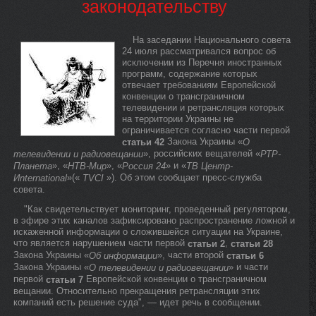
законодательству
На заседании Национального совета
24 июля рассматривался вопрос об
исключении из Перечня иностранных
программ, содержание которых
отвечает требованиям Европейской
конвенции о трансграничном
телевидении и ретрансляция которых
на территории Украины не
ограничивается согласно части первой
Закона Украины «
статьи 42
О
», российских вещателей «
телевидении и радиовещании
РТР-
», «
», «
» и «
Планета
НТВ-Мир
Россия 24
ТВ Центр-
»(«
»). Об этом сообщает пресс-служба
Иnternational
ТVСІ
совета.
"Как свидетельствует мониторинг, проведенный регулятором,
в эфире этих каналов зафиксировано распространение ложной и
искаженной информации о сложившейся ситуации на Украине,
что является нарушением части первой
,
статьи 2
статьи 28
Закона Украины «
», части второй
Об информации
статьи 6
Закона Украины «
» и части
О телевидении и радиовещании
первой
Европейской конвенции о трансграничном
статьи 7
вещании. Относительно прекращения ретрансляции этих
компаний есть решение суда", — идет речь в сообщении.